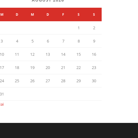
M
D
M
D
F
S
S
1
2
3
4
5
6
7
8
9
10
11
12
13
14
15
16
17
18
19
20
21
22
23
24
25
26
27
28
29
30
31
ai