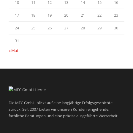
10
11
12
13
14
15
16
17
18
19
20
21
22
23
24
25
26
27
28
29
30
31
« Mai
Die MEC GmbH blickt auf eine langjährige Erfolgsgeschichte
zurück. Seit 2007 bieten wir unseren Kunden eingehende,
fachliche Beratungen und eine präzise ausgeführte Wertarbeit.